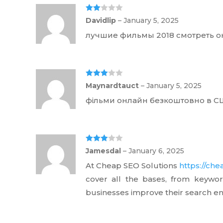
Rate
Davidlip
–
January 5, 2025
d
2
out
лучшие фильмы 2018 смотреть 
of 5
Rated
3
Maynardtauct
–
January 5, 2025
out of 5
фільми онлайн безкоштовно в 
Rated
3
Jamesdal
–
January 6, 2025
out of 5
At Cheap SEO Solutions
https://ch
cover all the bases, from keywor
businesses improve their search eng