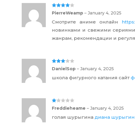
Rated
4
PierreWeamp
–
January 4, 2025
out of 5
Смотрите аниме онлайн
https
новинками и свежими сериями.
жанрам, рекомендации и регул
Rated
3
DanielSop
–
January 4, 2025
out of 5
школа фигурного катания сайт
ф
Ra
Freddieheame
–
January 4, 2025
te
d
голая шурыгина
диана шурыгин
1
ou
t
of