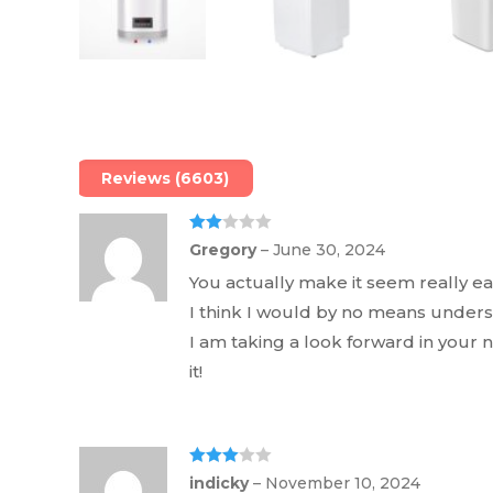
Reviews (6603)
Rate
Gregory
–
June 30, 2024
d
2
out
You actually make it seem really ea
of 5
I think I would by no means unders
I am taking a look forward in your ne
it!
Rated
3
indicky
–
November 10, 2024
out of 5