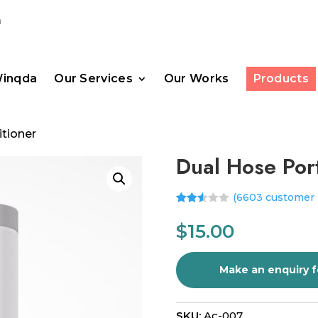
m
Winqda
Our Services
Our Works
Products
itioner
Dual Hose Por
(
6603
customer 
Rated
6157
2.51
$
15.00
out of
5
base
d on
cust
omer
rating
s
SKU:
Ac-007