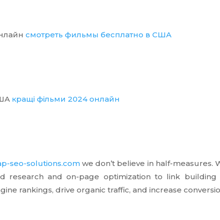
онлайн
смотреть фильмы бесплатно в США
США
кращі фільми 2024 онлайн
eap-seo-solutions.com
we don’t believe in half-measures. 
d research and on-page optimization to link building 
ine rankings, drive organic traffic, and increase conversio