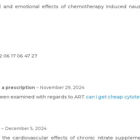
al and emotional effects of chemotherapy induced na
 06 17 06 47 27
 a prescription
–
November 29, 2024
been examined with regards to ART
can i get cheap cytotec
s
–
December 5, 2024
g the cardiovascular effects of chronic nitrate supplem