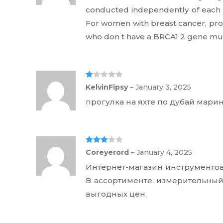
ou
conducted independently of each o
t
of
For women with breast cancer, prog
5
who don t have a BRCA1 2 gene mut
Ra
KelvinFipsy
–
January 3, 2025
te
d
прогулка на яхте по дубай мари
1
ou
t
of
5
Rated
3
Coreyerord
–
January 4, 2025
out of 5
Интернет-магазин инструменто
В ассортименте: измерительный 
выгодных цен.