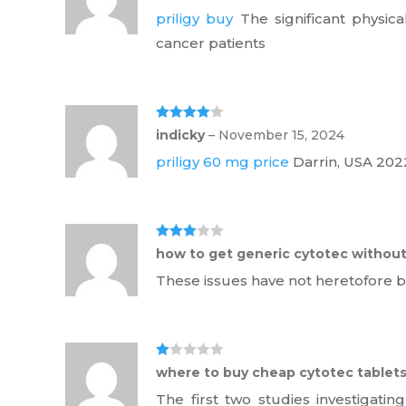
priligy buy
The significant physic
cancer patients
Rated
4
indicky
–
November 15, 2024
out of 5
priligy 60 mg price
Darrin, USA 2022
Rated
3
how to get generic cytotec without
out of 5
These issues have not heretofore 
Ra
where to buy cheap cytotec tablet
te
d
The first two studies investigatin
1