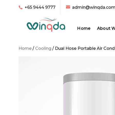
+65 9444 9777
admin@winqda.co
Home
About 
Home
/
Cooling
/ Dual Hose Portable Air Cond