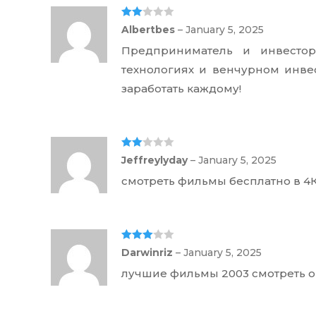
5
Rate
Albertbes
–
January 5, 2025
d
2
out
Предприниматель и инвесто
of 5
технологиях и венчурном инве
заработать каждому!
Rate
Jeffreylyday
–
January 5, 2025
d
2
out
смотреть фильмы бесплатно в 4
of 5
Rated
3
Darwinriz
–
January 5, 2025
out of 5
лучшие фильмы 2003 смотреть 