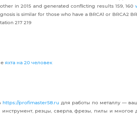
ther in 2015 and generated conflicting results 159, 160
nosis is similar for those who have a BRCA1 or BRCA2 BR
ation 217 219
не
яхта на 20 человек
в
https://profimaster58.ru
для работы по металлу — ваш
инструмент, резцы, сверла, фрезы, пилы и многое д