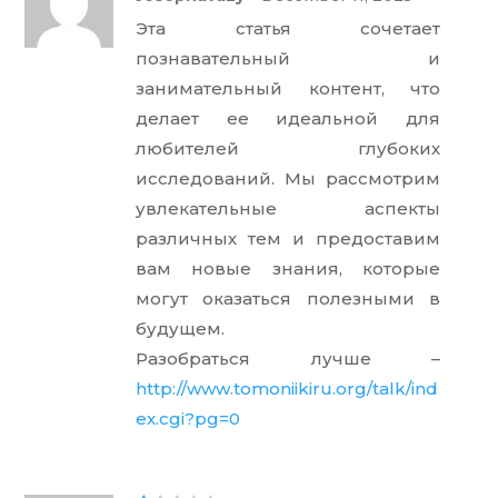
te
d
Эта статья сочетает
1
ou
познавательный и
t
of
занимательный контент, что
5
делает ее идеальной для
любителей глубоких
исследований. Мы рассмотрим
увлекательные аспекты
различных тем и предоставим
вам новые знания, которые
могут оказаться полезными в
будущем.
Разобраться лучше –
http://www.tomoniikiru.org/talk/ind
ex.cgi?pg=0