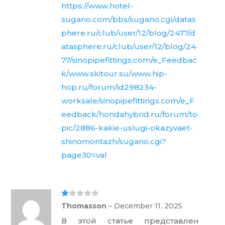
https://www.hotel-
sugano.com/bbs/sugano.cgi/datas
phere.ru/club/user/12/blog/2477/d
atasphere.ru/club/user/12/blog/24
77/sinopipefittings.com/e_Feedbac
k/www.skitour.su/www.hip-
hop.ru/forum/id298234-
worksale/sinopipefittings.com/e_F
eedback/hondahybrid.ru/forum/to
pic/2886-kakie-uslugi-okazyvaet-
shinomontazh/sugano.cgi?
page30=val
Ra
Thomasson
–
December 11, 2025
te
d
В этой статье представлен
1