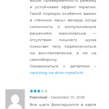
выше приверженность режиму
и устойчивее эффект терапии.
Такой порядок особенно важен
в «тёмные часы» вечера, когда
склонность к импульсивным
решениям максимальна —
отсутствие лишнего шума
помогает телу переключиться
на восстановление, а не на
самооборону.
Ознакомиться с деталями –
narkolog-na-dom-mytishchi
Rated
3
Francisral
–
December 10, 2025
out of 5
Все шаги фиксируются в карте