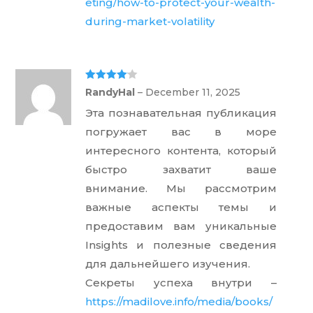
eting/how-to-protect-your-wealth-
during-market-volatility
Rated
4
RandyHal
–
December 11, 2025
out of 5
Эта познавательная публикация
погружает вас в море
интересного контента, который
быстро захватит ваше
внимание. Мы рассмотрим
важные аспекты темы и
предоставим вам уникальные
Insights и полезные сведения
для дальнейшего изучения.
Секреты успеха внутри –
https://madilove.info/media/books/