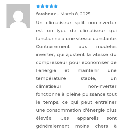
Rated
5
out
farahnaz
–
March 8, 2025
of 5
Un climatiseur split non-inverter
est un type de climatiseur qui
fonctionne à une vitesse constante.
Contrairement aux modèles
inverter, qui ajustent la vitesse du
compresseur pour économiser de
l’énergie et maintenir une
température stable, un
climatiseur non-inverter
fonctionne à pleine puissance tout
le temps, ce qui peut entraîner
une consommation d’énergie plus
élevée. Ces appareils sont
généralement moins chers à