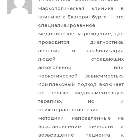
d
2
out
Наркологическая клиника в
of 5
клинике в Екатеринбурге — это
специализированное
медицинское учреждение, где
проводится диагностика,
лечение и реабилитация
людей, страдающих
алкогольной или
наркотической зависимостью.
Комплексный подход включает
не только медикаментозную
терапию, но и
психотерапевтические
методики, направленные на
восстановление личности и
возвращение пациента к