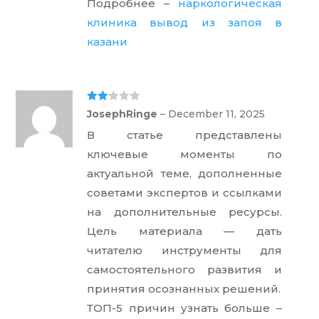
Подробнее –
наркологическая
клиника вывод из запоя в
казани
Rate
JosephRinge
–
December 11, 2025
d
2
out
В статье представлены
of 5
ключевые моменты по
актуальной теме, дополненные
советами экспертов и ссылками
на дополнительные ресурсы.
Цель материала — дать
читателю инструменты для
самостоятельного развития и
принятия осознанных решений.
ТОП-5 причин узнать больше –