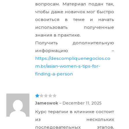
вопросам. Материал подан так,
чтобы даже новичок мог быстро
освоиться в теме и начать
использовать полученные
знания в практике.
Получить дополнительную
информацию –
https://descompliquenegocios.co
m.br/asian-women-s-tips-for-
finding-a-person
Ra
Jameswok
–
December 11, 2025
te
d
Курс терапии в клинике состоит
1
ou
из нескольких
t
of
последовательных этапов,