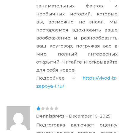
занимательных фактов и
необычных историй, которые
вы, возможно, не знали. Мы
постараемся вдохновить ваше
воображение и разнообразить
ваш кругозор, погружая вас в
мир, полный интересных
открытий. Читайте и открывайте
для себя новое!
Подробнее –
https://vivod-iz-
zapoya-1.ru/
Ra
Dennisprets
–
December 10, 2025
te
d
Подготовка включает оценку
1
ou
соматического статуса, сверку