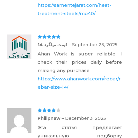
https://samentejarat.com/heat-
treatment-steels/mo40/
Rated
5
out
قیمت میلگرد 14
–
September 23, 2025
of 5
Ahan Work is super reliable, I
check their prices daily before
making any purchase.
https://www.ahanwork.com/rebar/r
ebar-size-14/
Rated
4
Philipnaw
–
December 3, 2025
out of 5
Эта статья предлагает
уникальную подборку