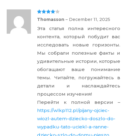
Rated
4
Thomasson
–
December 11, 2025
out of 5
Эта статья полна интересного
контента, который побудит вас
исследовать новые горизонты.
Мы собрали полезные факты и
удивительные истории, которые
обогащают ваше понимание
темы. Читайте, погружайтесь в
детали и наслаждайтесь
процессом изучения!
Перейти к полной версии –
https://wlkp112.pl/pijany-ojciec-
wiozl-autem-dziecko-doszlo-do-
wypadku-tato-uciekl-a-ranne-
dziecko-szlo-do-domu-pieszo