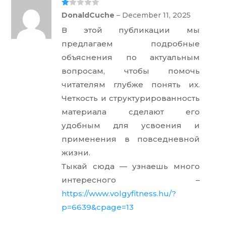
Ra
DonaldCuche
–
December 11, 2025
te
d
В этой публикации мы
1
ou
предлагаем подробные
t
of
объяснения по актуальным
5
вопросам, чтобы помочь
читателям глубже понять их.
Четкость и структурированность
материала сделают его
удобным для усвоения и
применения в повседневной
жизни.
Тыкай сюда — узнаешь много
интересного –
https://www.volgyfitness.hu/?
p=6639&cpage=13