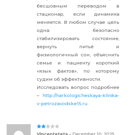
бесшовным переводом в
стационар, если динамика
меняется. В любом случае цель
одна: безопасно
стабилизировать состояние,
вернуть питьё и
физиологичный сон, объяснить
семье и пациенту короткий
«язык фактов», по которому
судим об эффективности.
Исследовать вопрос подробнее
–
http://narkologicheskaya-klinika-
v-petrozavodske15.ru
Rate
Vincenteteta
–
December 10, 2025