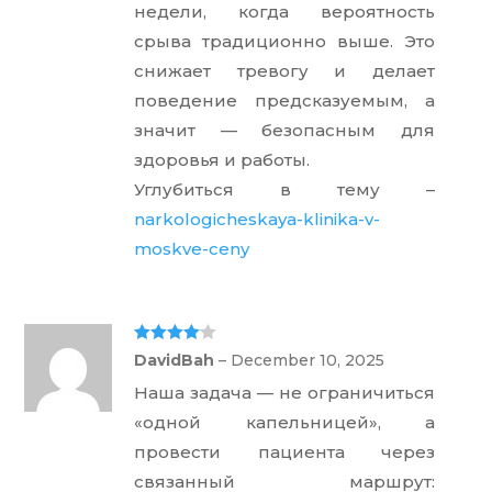
недели, когда вероятность
срыва традиционно выше. Это
снижает тревогу и делает
поведение предсказуемым, а
значит — безопасным для
здоровья и работы.
Углубиться в тему –
narkologicheskaya-klinika-v-
moskve-ceny
Rated
4
DavidBah
–
December 10, 2025
out of 5
Наша задача — не ограничиться
«одной капельницей», а
провести пациента через
связанный маршрут: