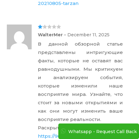
20210805-tarzan
Ra
WalterMer
–
December 11, 2025
te
d
В данной обзорной статье
1
ou
представлены интригующие
t
of
факты, которые не оставят вас
5
равнодушными. Мы критикуем
и анализируем события,
которые изменили наше
восприятие мира. Узнайте, что
стоит за новыми открытиями и
как они могут изменить ваше
восприятие реальности.
Раскрыть тему полностью –
Whatsapp - Request Call Back
https://960.be/overig/de-