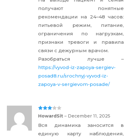
получают понятные
рекомендации на 24–48 часов:
питьевой режим, питание,
ограничения по нагрузкам,
признаки тревоги и правила
связи с дежурным врачом.
Разобраться лучше –
https://vyvod-iz-zapoya-sergiev-
posad8.ru/srochnyj-vyvod-iz-
zapoya-v-sergievom-posade/
Rated
3
HowardSit
–
December 11, 2025
out of 5
Вся динамика заносится в
единую карту наблюдения,