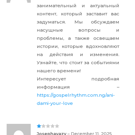
ou
занимательный и актуальный
t
of
контент, который заставит вас
5
задуматься. Мы обсуждаем
насущные вопросы и
проблемы, а также освещаем
истории, которые вдохновляют
на действия и изменения.
Узнайте, что стоит за событиями
нашего времени!
Интересует подробная
информация –
https://gospelrhythm.com.ng/ani-
dami-your-love
Ra
Josephavazy
–
December 11, 2025