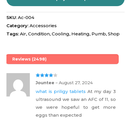
omer
rating
s
SKU:
Ac-004
Category:
Accessories
Tags:
Air
,
Condition
,
Cooling
,
Heating
,
Pumb
,
Shop
Reviews (2498)
Rated
4
Jountee
–
August 27, 2024
out of 5
what is priligy tablets
At my day 3
ultrasound we saw an AFC of 11, so
we were hopeful to get more
eggs than expected