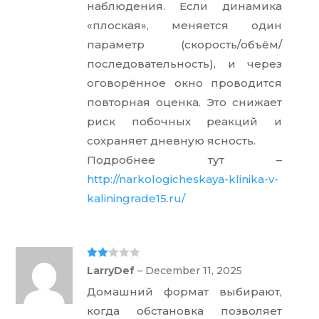
наблюдения. Если динамика
«плоская», меняется один
параметр (скорость/объём/
последовательность), и через
оговорённое окно проводится
повторная оценка. Это снижает
риск побочных реакций и
сохраняет дневную ясность.
Подробнее тут –
http://narkologicheskaya-klinika-v-
kaliningrade15.ru/
Rate
LarryDef
–
December 11, 2025
d
2
out
Домашний формат выбирают,
of 5
когда обстановка позволяет