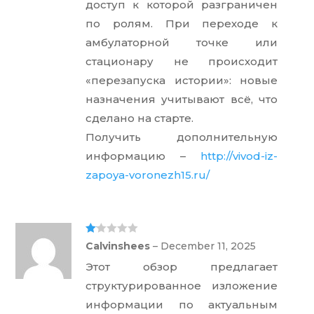
доступ к которой разграничен
по ролям. При переходе к
амбулаторной точке или
стационару не происходит
«перезапуска истории»: новые
назначения учитывают всё, что
сделано на старте.
Получить дополнительную
информацию –
http://vivod-iz-
zapoya-voronezh15.ru/
Ra
Calvinshees
–
December 11, 2025
te
d
Этот обзор предлагает
1
ou
структурированное изложение
t
of
информации по актуальным
5