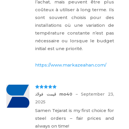
l’achat, mais peuvent être plus
coûteux à utiliser à long terme. Ils
sont souvent choisis pour des
installations où une variation de
température constante n’est pas
nécessaire ou lorsque le budget
initial est une priorité.
https://www.markazeahan.com/
Rated
5
out
قیمت فولاد mo40
–
September 23,
of 5
2025
Samen Tejarat is my first choice for
steel orders – fair prices and
always on time!