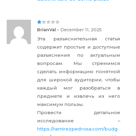
Ra
BrianVal
–
December 11, 2025
te
d
Эта разъяснительная статья
1
ou
содержит простые и доступные
t
of
разъяснения по актуальным
5
вопросам. Мы стремимся
сделать информацию понятной
для широкой аудитории, чтобы
каждый мог разобраться в
предмете и извлечь из него
максимум пользы.
Провести детальное
исследование –
https://ramirezpedrosa.com/budg