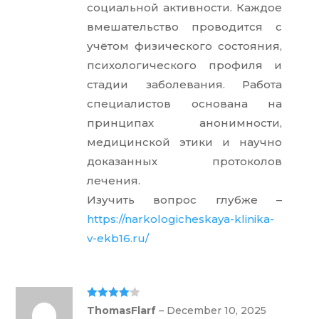
социальной активности. Каждое
вмешательство проводится с
учётом физического состояния,
психологического профиля и
стадии заболевания. Работа
специалистов основана на
принципах анонимности,
медицинской этики и научно
доказанных протоколов
лечения.
Изучить вопрос глубже –
https://narkologicheskaya-klinika-
v-ekb16.ru/
Rated
4
ThomasFlarf
–
December 10, 2025
out of 5