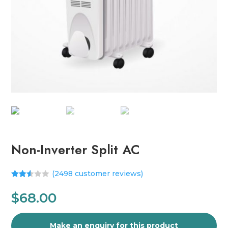
Non-Inverter Split AC
(
2498
customer reviews)
Rated
2494
2.48
$
68.00
out of
5
base
d on
cust