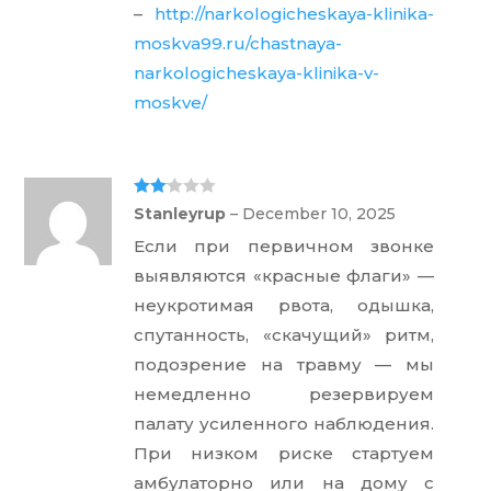
–
http://narkologicheskaya-klinika-
moskva99.ru/chastnaya-
narkologicheskaya-klinika-v-
moskve/
Rate
Stanleyrup
–
December 10, 2025
d
2
out
Если при первичном звонке
of 5
выявляются «красные флаги» —
неукротимая рвота, одышка,
спутанность, «скачущий» ритм,
подозрение на травму — мы
немедленно резервируем
палату усиленного наблюдения.
При низком риске стартуем
амбулаторно или на дому с